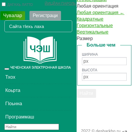
ЙИЦЙАН ПАРОЛЬ
ДАГАХЬ ЛАТТО
Любая ориентация
Любая ориентация
←
Чувалар
Регистраци
Квадратные
Горизонтальные
Вертикальные
Размер
Больше чем
ШИРИНА
ВЫСОТА
Toggle
navigation
Тхох
Коьрта
ГIоьнна
Программаш
2022 © desharkho.ru