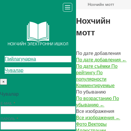
Нохчийн мотт
Нохчийн
мотт
НОХЧИЙН ЭЛЕКТРОННИ ИШКОЛ
По дате добавления
ГIийлагучарна
По дате добавления
←
По дате съёмки
По
Чувалар
рейтингу
По
популярности
×
Комментируемые
По убыванию
Чувалар
По возрастанию
По
E-MAIL
убыванию
←
Все изображения
Все изображения
←
ПАРОЛЬ
Фото
Векторы
Иллюстрации