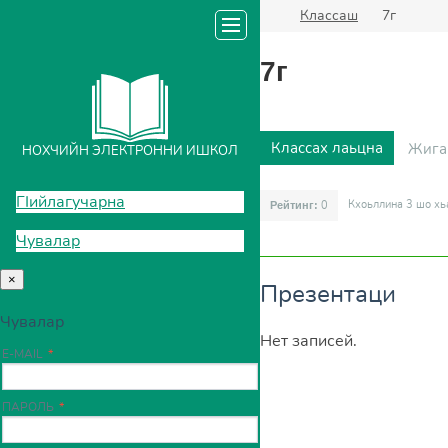
Классаш
7г
7г
Классах лаьцна
Жига
НОХЧИЙН ЭЛЕКТРОННИ ИШКОЛ
ГIийлагучарна
Кхоьллина 3
шо хь
0
Рейтинг:
Чувалар
×
Презентаци
Чувалар
Нет записей.
E-MAIL
ПАРОЛЬ