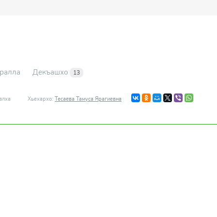
ралла
Декъашхо
13
алха
Хьехархо:
Тесаева Тамуса Ярагиевна