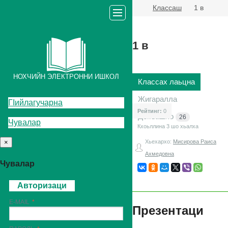
Классаш
1 в
1 в
НОХЧИЙН ЭЛЕКТРОННИ ИШКОЛ
Классах лаьцна
Жигаралла
ГIийлагучарна
Рейтинг:
0
Декъашхо
26
Чувалар
Кхоьллина 3
шо хьалха
×
Хьехархо:
Мисирова Раиса
Ахмедовна
Чувалар
Авторизаци
E-MAIL
Презентаци