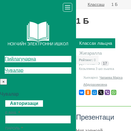
Классаш
1 Б
1 Б
Классах лаьцна
НОХЧИЙН ЭЛЕКТРОННИ ИШКОЛ
Жигаралла
ГIийлагучарна
Рейтинг:
0
Декъашхо
17
Кхоьллина 3
шо хьалха
Чувалар
Хьехархо:
Чапаева Марха
×
Абдурахимовна
Чувалар
Авторизаци
E-MAIL
Презентаци
ПАРОЛЬ
Нет записей.