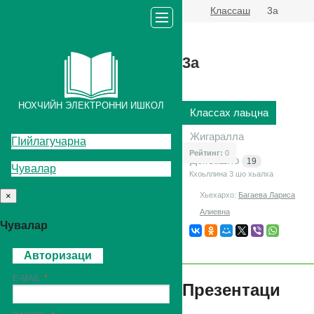
Классаш
3а
3а
НОХЧИЙН ЭЛЕКТРОННИ ИШКОЛ
Классах лаьцна
Жигаралла
ГIийлагучарна
Рейтинг:
0
Декъашхо
19
Чувалар
Кхоьллина 3
шо хьалха
×
Хьехархо:
Багаева Лариса
Алиевна
Чувалар
Авторизаци
E-MAIL
Презентаци