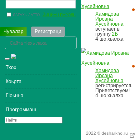
Хамидова
ДАГАХЬ ЛАТТО
ЙИЦЙАН ПАРОЛЬ
Ирсана
Хусейновна
вступает в
Чувалар
Регистраци
группу
2Б
4
шо хьалха
Toggle
navigation
Тхох
Хамидова
Ирсана
Хусейновна
Коьрта
регистрируется.
Приветствуем!
4
шо хьалха
ГIоьнна
Программаш
2022 © desharkho.ru