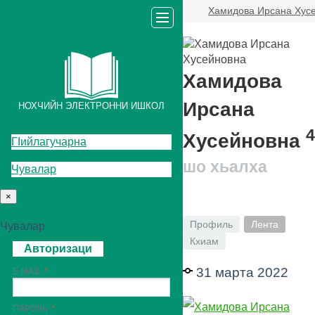
Хамидова Ирсана Хус
Хамидова
Ирсана
НОХЧИЙН ЭЛЕКТРОННИ ИШКОЛ
4
Хусейновна
ГIийлагучарна
шо хьалха
Чувалар
×
Профиль
Лента
Чувалар
Кхиам
Авторизаци
31 марта 2022
E-MAIL
ПАРОЛЬ