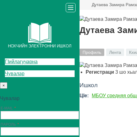
Дутаева Замира Рамз
Дутаева Зам
НОХЧИЙН ЭЛЕКТРОННИ ИШКОЛ
Профиль
Лента
Кхи
ГIийлагучарна
Регистраци
3
шо хьа
Чувалар
Ишкол
×
ЦIе:
МБОУ средняя общ
Чувалар
E-MAIL
ПАРОЛЬ