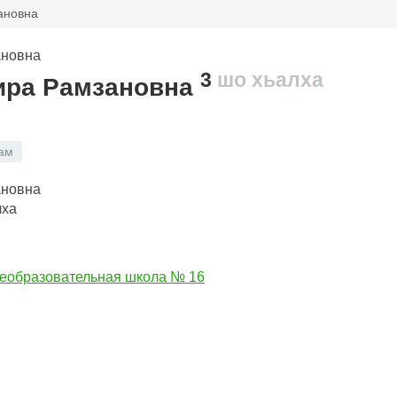
ановна
3
шо хьалха
ира Рамзановна
ам
лха
еобразовательная школа № 16