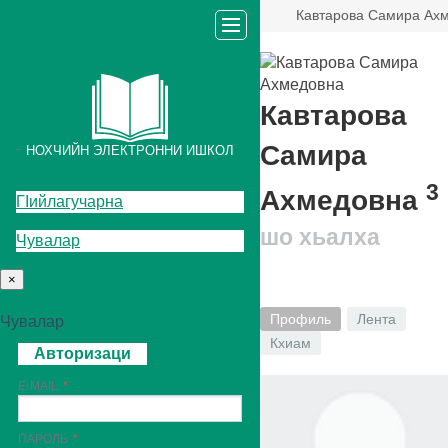
Кавтарова Самира Ах
Кавтарова
Самира
НОХЧИЙН ЭЛЕКТРОННИ ИШКОЛ
3
Ахмедовна
ГIийлагучарна
шо хьалха
Чувалар
×
Профиль
Лента
Чувалар
Кхиам
Авторизаци
E-MAIL
ПАРОЛЬ