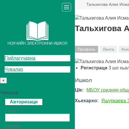
Тальхигова Алия Исм
Тальхигова 
НОХЧИЙН ЭЛЕКТРОННИ ИШКОЛ
Профиль
Лента
Кхи
ГIийлагучарна
Регистраци
3
шо хьа
Чувалар
Ишкол
×
ЦIе:
МБОУ средняя общ
Чувалар
Хьехархо:
Яшуркаева 
Авторизаци
E-MAIL
ПАРОЛЬ