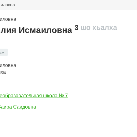
аиловна
3
шо хьалха
Алия Исмаиловна
ам
лха
еобразовательная школа № 7
Заира Саидовна