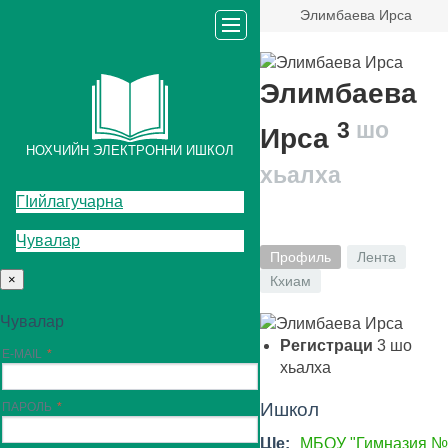
Элимбаева Ирса
Элимбаева
3
шо
Ирса
НОХЧИЙН ЭЛЕКТРОННИ ИШКОЛ
хьалха
ГIийлагучарна
Чувалар
Профиль
Лента
×
Кхиам
Чувалар
Регистраци
3
шо
E-MAIL
хьалха
Ишкол
ПАРОЛЬ
ЦIе:
МБОУ "Гимназия №