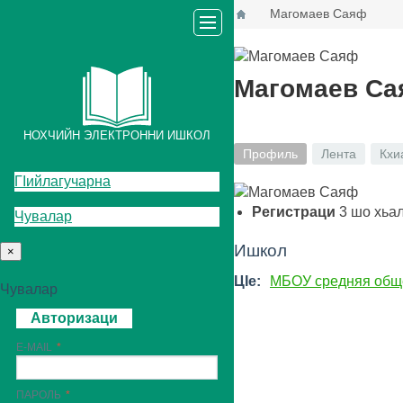
Магомаев Саяф
Магомаев С
НОХЧИЙН ЭЛЕКТРОННИ ИШКОЛ
Профиль
Лента
Кхи
ГIийлагучарна
Регистраци
3
шо хьа
Чувалар
Ишкол
×
ЦIе:
МБОУ средняя общ
Чувалар
Авторизаци
E-MAIL
ПАРОЛЬ