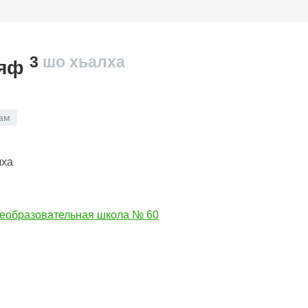
3
шо хьалха
аяф
ам
лха
еобразовательная школа № 60