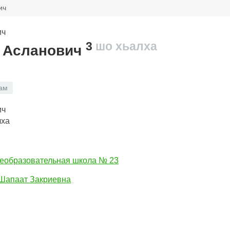
ич
3
шо хьалха
 Асланович
ам
лха
еобразовательная школа № 23
Шапаат Закриевна