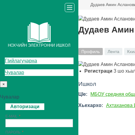
Дудаев Амин Асланов
Дудаев Амин
НОХЧИЙН ЭЛЕКТРОННИ ИШКОЛ
Профиль
Лента
Кхи
ГIийлагучарна
Регистраци
3
шо хьа
Чувалар
Ишкол
×
ЦIе:
МБОУ средняя общ
Чувалар
Хьехархо:
Ахтаханова 
Авторизаци
E-MAIL
ПАРОЛЬ