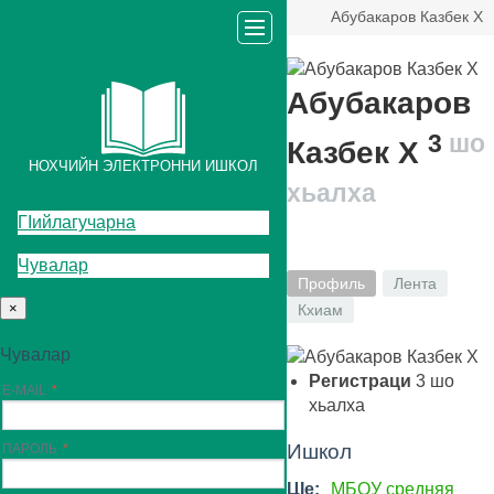
Абубакаров Казбек Х
Абубакаров
3
шо
Казбек Х
НОХЧИЙН ЭЛЕКТРОННИ ИШКОЛ
хьалха
ГIийлагучарна
Чувалар
Профиль
Лента
×
Кхиам
Чувалар
Регистраци
3
шо
E-MAIL
хьалха
Ишкол
ПАРОЛЬ
ЦIе:
МБОУ средняя