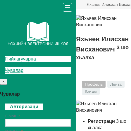
Яхьяев Илисхан Висха
Яхьяев Илисхан
НОХЧИЙН ЭЛЕКТРОННИ ИШКОЛ
3
шо
Висханович
хьалха
ГIийлагучарна
Чувалар
×
Профиль
Лента
Кхиам
Чувалар
Авторизаци
E-MAIL
Регистраци
3
шо
хьалха