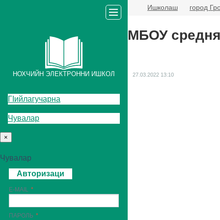
Ишколаш
город Гр
МБОУ средня
НОХЧИЙН ЭЛЕКТРОННИ ИШКОЛ
27.03.2022
13:10
ГIийлагучарна
Чувалар
×
Чувалар
Авторизаци
E-MAIL
ПАРОЛЬ