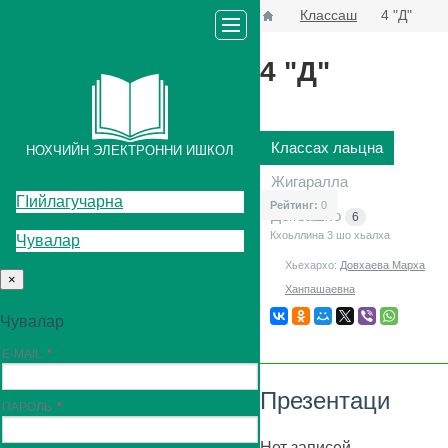
Классаш
4 "Д"
4 "Д"
Классах лаьцна
НОХЧИЙН ЭЛЕКТРОННИ ИШКОЛ
Жигаралла
ГIийлагучарна
Рейтинг:
0
Декъашхо
6
Кхоьллина 3
шо хьалха
Чувалар
Хьехархо:
Довхаева Марха
×
Ханпашаевна
Чувалар
E-MAIL
Презентаци
ПАРОЛЬ
Нет записей.