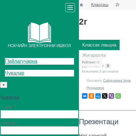
Классаш
2г
2г
Классах лаьцна
НОХЧИЙН ЭЛЕКТРОННИ ИШКОЛ
Жигаралла
ГIийлагучарна
Рейтинг:
0
Декъашхо
9
Кхоьллина 3
шо хьалха
Чувалар
Хьехархо:
Сайдулаева Хеда
×
Нурдыевна
Чувалар
E-MAIL
Презентаци
ПАРОЛЬ
Нет записей.