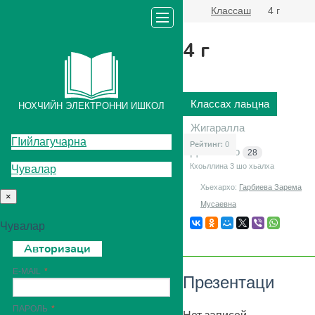
Классаш
4 г
4 г
Классах лаьцна
НОХЧИЙН ЭЛЕКТРОННИ ИШКОЛ
Жигаралла
ГIийлагучарна
Рейтинг:
0
Декъашхо
28
Кхоьллина 3
шо хьалха
Чувалар
Хьехархо:
Гарбиева Зарема
×
Мусаевна
Чувалар
Авторизаци
E-MAIL
Презентаци
ПАРОЛЬ