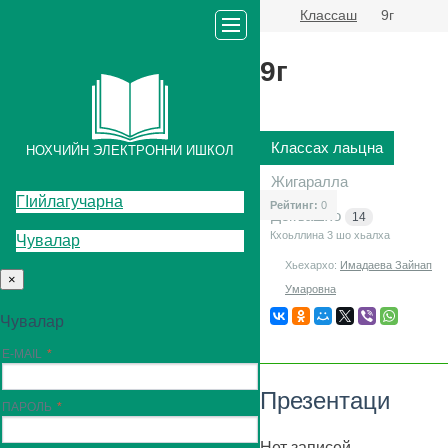
Классаш
9г
9г
Классах лаьцна
НОХЧИЙН ЭЛЕКТРОННИ ИШКОЛ
Жигаралла
ГIийлагучарна
Рейтинг:
0
Декъашхо
14
Кхоьллина 3
шо хьалха
Чувалар
Хьехархо:
Имадаева Зайнап
×
Умаровна
Чувалар
E-MAIL
Презентаци
ПАРОЛЬ
Нет записей.