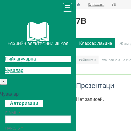
Классаш
7В
7В
Классах лаьцна
Жига
НОХЧИЙН ЭЛЕКТРОННИ ИШКОЛ
ГIийлагучарна
Рейтинг:
0
Кхоьллина 3
шо хь
Чувалар
×
Презентаци
Чувалар
Нет записей.
Авторизаци
E-MAIL
ПАРОЛЬ