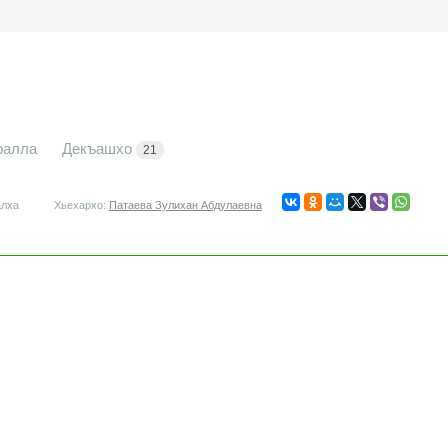
ралла
Декъашхо
21
алха
Хьехархо:
Патаева Зулихан Абдулаевна