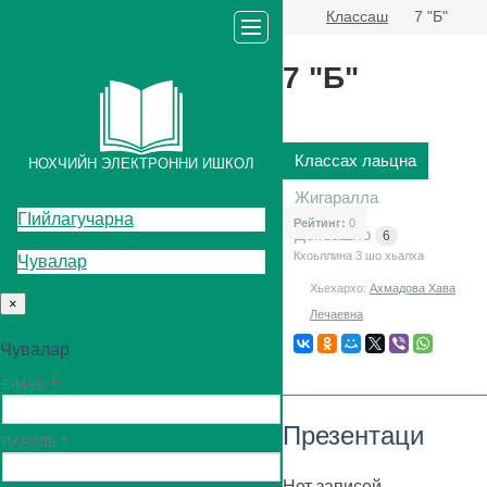
Классаш
7 "Б"
7 "Б"
Классах лаьцна
НОХЧИЙН ЭЛЕКТРОННИ ИШКОЛ
Жигаралла
ГIийлагучарна
Рейтинг:
0
Декъашхо
6
Кхоьллина 3
шо хьалха
Чувалар
Хьехархо:
Ахмадова Хава
×
Лечаевна
Чувалар
E-MAIL
Презентаци
ПАРОЛЬ
Нет записей.