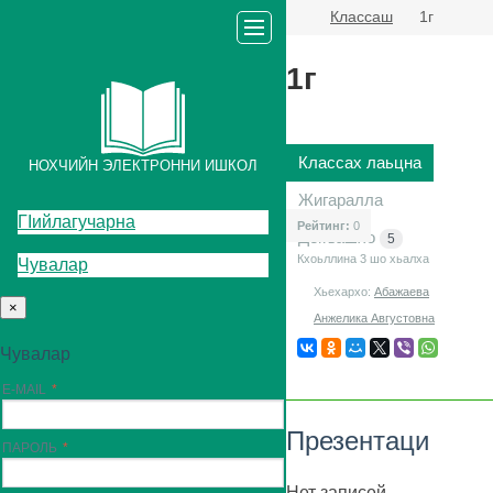
Классаш
1г
1г
Классах лаьцна
НОХЧИЙН ЭЛЕКТРОННИ ИШКОЛ
Жигаралла
ГIийлагучарна
Рейтинг:
0
Декъашхо
5
Кхоьллина 3
шо хьалха
Чувалар
Хьехархо:
Абажаева
×
Анжелика Августовна
Чувалар
E-MAIL
Презентаци
ПАРОЛЬ
Нет записей.