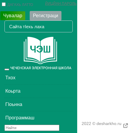
ЙИЦЙАН ПАРОЛЬ
ДАГАХЬ ЛАТТО
Чувалар
Регистраци
Toggle
navigation
Тхох
Коьрта
ГIоьнна
Программаш
2022 © desharkho.ru