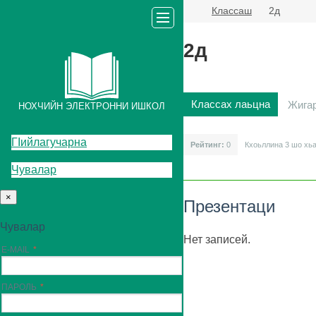
Классаш
2д
2д
Классах лаьцна
Жига
НОХЧИЙН ЭЛЕКТРОННИ ИШКОЛ
ГIийлагучарна
Рейтинг:
0
Кхоьллина 3
шо хь
Чувалар
×
Презентаци
Чувалар
Нет записей.
E-MAIL
ПАРОЛЬ