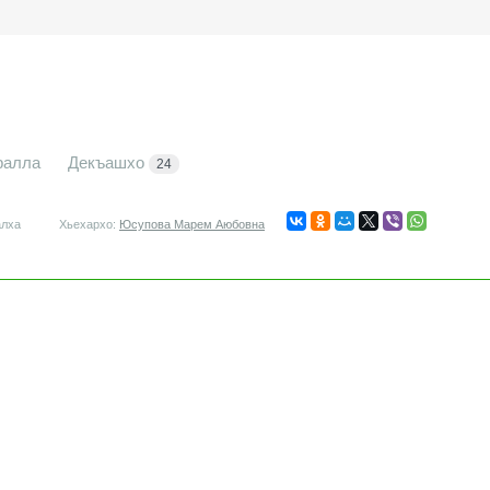
ралла
Декъашхо
24
алха
Хьехархо:
Юсупова Марем Аюбовна