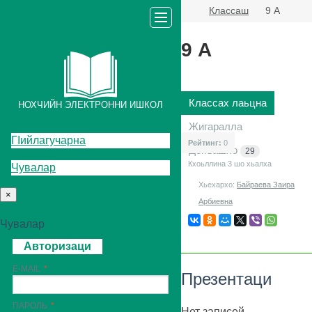
Классаш
9 А
9 А
Классах лаьцна
НОХЧИЙН ЭЛЕКТРОННИ ИШКОЛ
Жигаралла
ГIийлагучарна
Рейтинг:
0
Декъашхо
29
Кхоьллина 3
шо хьалха
Чувалар
Хьехархо:
Байраева Заира
×
Арбиевна
Чувалар
Авторизаци
E-MAIL
Презентаци
ПАРОЛЬ
Нет записей.