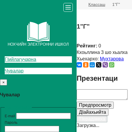
Классаш
1"Г"
1"Г"
НОХЧИЙН ЭЛЕКТРОННИ ИШКОЛ
Рейтинг:
0
Кхоьллина 3
шо хьалха
Хьехархо:
Мухтарова
ГIийлагучарна
Чувалар
Презентаци
×
Чувалар
Предпросмотр
Авторизаци
ДIайахьийта
E-mail
ТIерадаккха
Пароль
Загрузка...