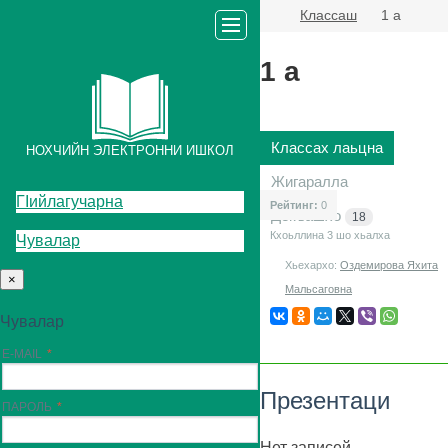
Классаш
1 а
1 а
Классах лаьцна
НОХЧИЙН ЭЛЕКТРОННИ ИШКОЛ
Жигаралла
ГIийлагучарна
Рейтинг:
0
Декъашхо
18
Кхоьллина 3
шо хьалха
Чувалар
Хьехархо:
Оздемирова Яхита
×
Мальсаговна
Чувалар
E-MAIL
Презентаци
ПАРОЛЬ
Нет записей.