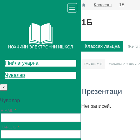
Классаш
1Б
1Б
Классах лаьцна
Жига
НОХЧИЙН ЭЛЕКТРОННИ ИШКОЛ
ГIийлагучарна
Рейтинг:
0
Кхоьллина 3
шо хь
Чувалар
×
Презентаци
Чувалар
Нет записей.
E-MAIL
ПАРОЛЬ