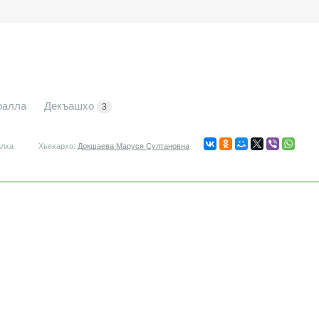
ралла
Декъашхо
3
алха
Хьехархо:
Докшаева Маруся Султановна