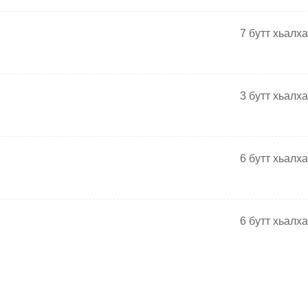
7
бутт хьалха
3
бутт хьалха
6
бутт хьалха
6
бутт хьалха