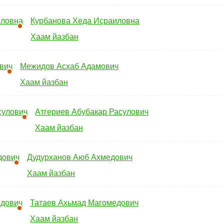
Курбанова Хеда Исраиловна
Хаам йазбан
Межидов Асхаб Адамович
Хаам йазбан
Атгериев Абубакар Расулович
Хаам йазбан
Дудурханов Аюб Ахмедович
Хаам йазбан
Татаев Ахьмад Магомедович
Хаам йазбан