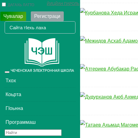
ЙИЦЙАН ПАРОЛЬ
ДАГАХЬ ЛАТТО
Чувалар
Регистраци
Toggle
navigation
Тхох
Коьрта
ГIоьнна
Программаш