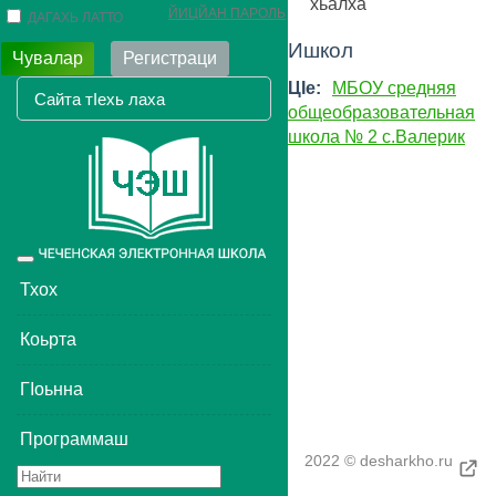
хьалха
ЙИЦЙАН ПАРОЛЬ
ДАГАХЬ ЛАТТО
Ишкол
Чувалар
Регистраци
ЦIе:
МБОУ средняя
общеобразовательная
школа № 2 с.Валерик
Toggle
navigation
Тхох
Коьрта
ГIоьнна
Программаш
2022 © desharkho.ru