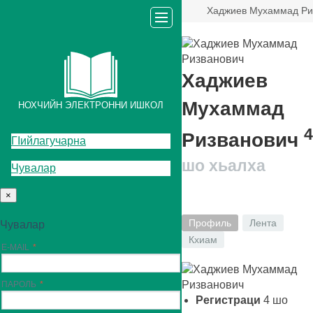
Хаджиев Мухаммад Ри
Хаджиев
Мухаммад
НОХЧИЙН ЭЛЕКТРОННИ ИШКОЛ
4
Ризванович
ГIийлагучарна
шо хьалха
Чувалар
×
Профиль
Лента
Чувалар
Кхиам
E-MAIL
ПАРОЛЬ
Регистраци
4
шо