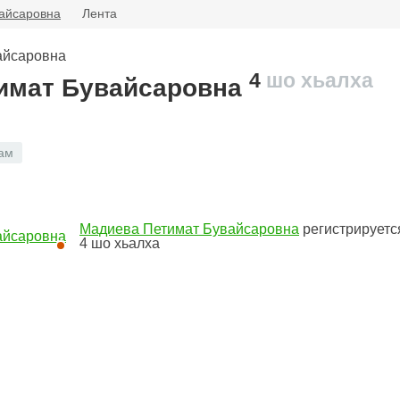
айсаровна
Лента
4
шо хьалха
имат Бувайсаровна
ам
Мадиева Петимат Бувайсаровна
регистрируетс
4
шо хьалха