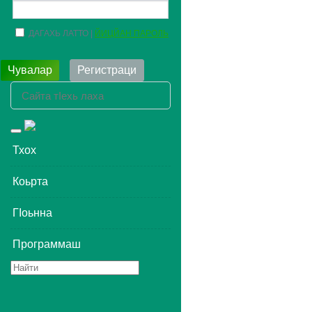
ДАГАХЬ ЛАТТО
ЙИЦЙАН ПАРОЛЬ
Чувалар
Регистраци
Toggle
navigation
Тхох
Коьрта
ГIоьнна
Программаш