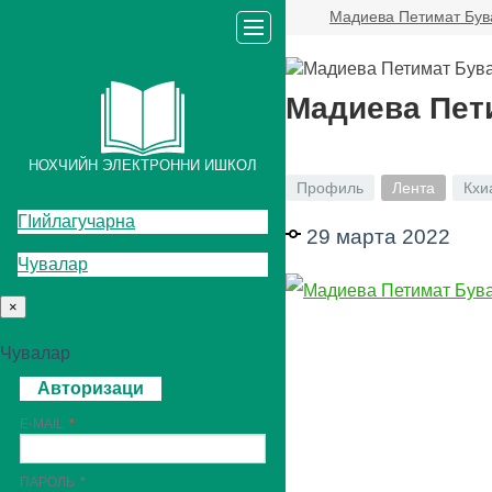
Мадиева Петимат Був
Мадиева Пет
НОХЧИЙН ЭЛЕКТРОННИ ИШКОЛ
Профиль
Лента
Кхи
ГIийлагучарна
29 марта 2022
Чувалар
×
Чувалар
Авторизаци
E-MAIL
ПАРОЛЬ