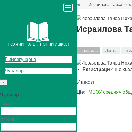
Исраилова Таиса Нох
Исраилова Т
НОХЧИЙН ЭЛЕКТРОННИ ИШКОЛ
Профиль
Лента
Кхи
ГIийлагучарна
Регистраци
4
шо хьа
Чувалар
Ишкол
×
ЦIе:
МБОУ средняя обще
Чувалар
E-MAIL
ПАРОЛЬ