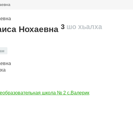
аевна
3
шо хьалха
аиса Нохаевна
ам
лха
образовательная школа № 2 с.Валерик