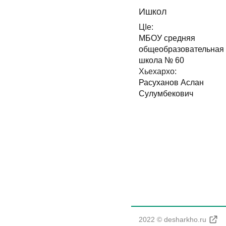
Ишкол
ЦIе:
МБОУ средняя
общеобразовательная
школа № 60
Хьехархо:
Расуханов Аслан
Сулумбекович
2022 © desharkho.ru