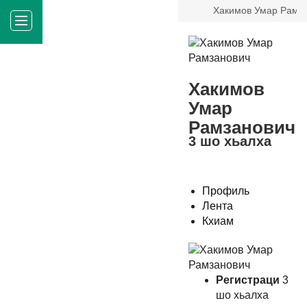
Хакимов Умар Рамз
Хакимов
Умар
Рамзанович
3
шо хьалха
Профиль
Лента
Кхиам
Регистраци
3
шо хьалха