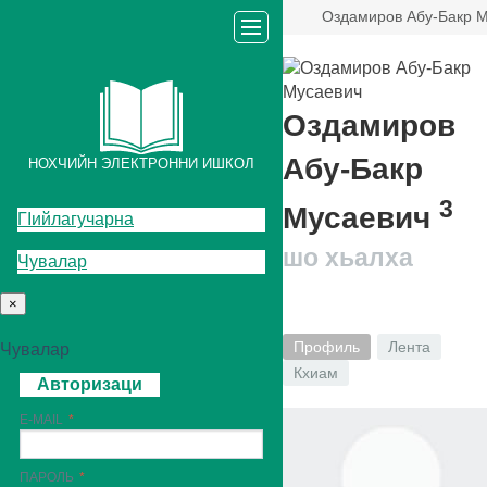
Oздамиров Абу-Бакр 
Oздамиров
Абу-Бакр
НОХЧИЙН ЭЛЕКТРОННИ ИШКОЛ
3
Мусаевич
ГIийлагучарна
шо хьалха
Чувалар
×
Профиль
Лента
Чувалар
Кхиам
Авторизаци
E-MAIL
ПАРОЛЬ