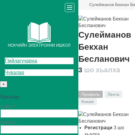
Сулейманов Бекхан Б
Сулейманов
Бекхан
НОХЧИЙН ЭЛЕКТРОННИ ИШКОЛ
Бесланович
ГIийлагучарна
3
шо хьалха
Чувалар
×
Профиль
Лента
Чувалар
Кхиам
E-MAIL
ПАРОЛЬ
Регистраци
3
шо
хьалха