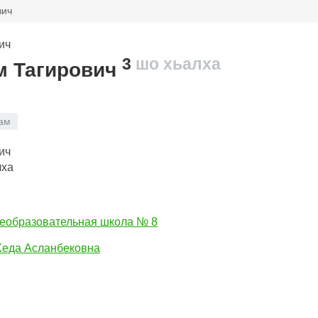
вич
3
шо хьалха
м Тагирович
ам
лха
еобразовательная школа № 8
Хеда Асланбековна