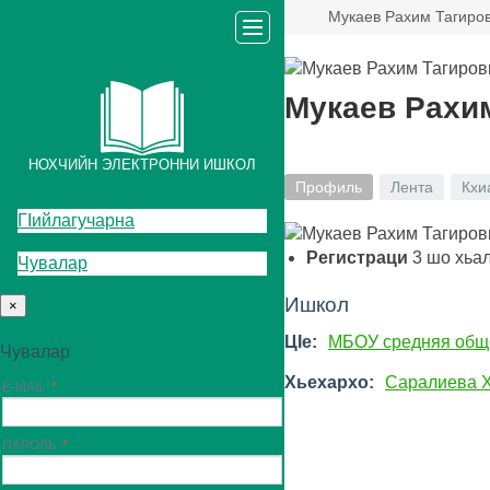
Мукаев Рахим Тагиро
Мукаев Рахи
НОХЧИЙН ЭЛЕКТРОННИ ИШКОЛ
Профиль
Лента
Кхи
ГIийлагучарна
Регистраци
3
шо хьа
Чувалар
Ишкол
×
ЦIе:
МБОУ средняя общ
Чувалар
Хьехархо:
Саралиева 
E-MAIL
ПАРОЛЬ