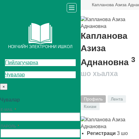
Капланова Азиза Адна
Капланова
Азиза
НОХЧИЙН ЭЛЕКТРОННИ ИШКОЛ
3
Аднановна
ГIийлагучарна
шо хьалха
Чувалар
×
Профиль
Лента
Чувалар
Кхиам
E-MAIL
ПАРОЛЬ
Регистраци
3
шо