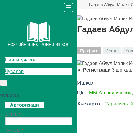
Гадаев Абдул-Малик 
Гадаев Абду
НОХЧИЙН ЭЛЕКТРОННИ ИШКОЛ
Профиль
Лента
Кхи
ГIийлагучарна
Регистраци
3
шо хьа
Чувалар
Ишкол
×
ЦIе:
МБОУ средняя общ
Чувалар
Хьехархо:
Саралиева 
Авторизаци
E-MAIL
ПАРОЛЬ