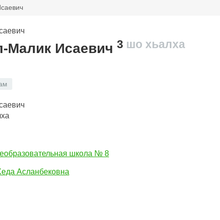
Исаевич
3
шо хьалха
л-Малик Исаевич
ам
лха
еобразовательная школа № 8
Хеда Асланбековна