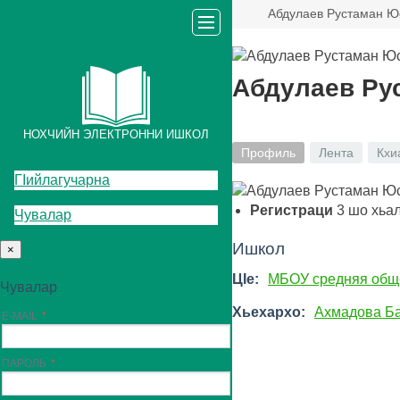
Абдулаев Рустаман Ю
Абдулаев Ру
НОХЧИЙН ЭЛЕКТРОННИ ИШКОЛ
Профиль
Лента
Кхи
ГIийлагучарна
Регистраци
3
шо хьа
Чувалар
Ишкол
×
ЦIе:
МБОУ средняя общ
Чувалар
Хьехархо:
Ахмадова Ба
E-MAIL
ПАРОЛЬ