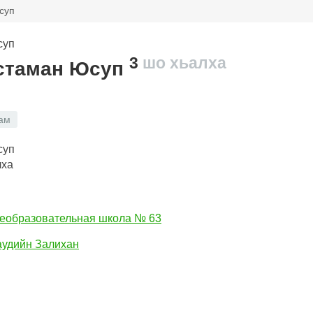
суп
3
шо хьалха
стаман Юсуп
ам
лха
еобразовательная школа № 63
удийн Залихан