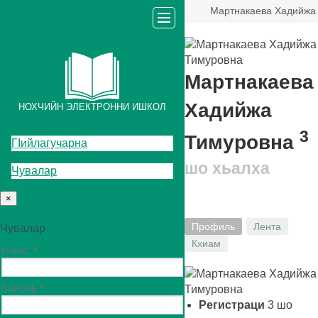
Мартнакаева Хадийжа
Мартнакаева
Хадийжа
НОХЧИЙН ЭЛЕКТРОННИ ИШКОЛ
3
Тимуровна
ГIийлагучарна
шо хьалха
Чувалар
×
Профиль
Лента
Чувалар
Кхиам
E-MAIL
ПАРОЛЬ
Регистраци
3
шо