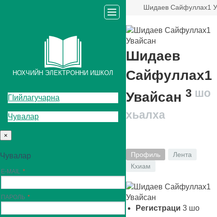
Шидаев Сайфуллах1 У
Шидаев
Сайфуллах1
НОХЧИЙН ЭЛЕКТРОННИ ИШКОЛ
3
шо
Увайсан
ГIийлагучарна
хьалха
Чувалар
×
Профиль
Лента
Чувалар
Кхиам
E-MAIL
ПАРОЛЬ
Регистраци
3
шо