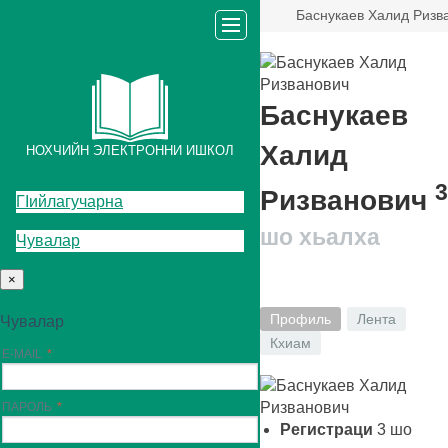
Баснукаев Халид Ризв
Баснукаев
Халид
НОХЧИЙН ЭЛЕКТРОННИ ИШКОЛ
3
Ризванович
ГIийлагучарна
шо хьалха
Чувалар
×
Профиль
Лента
Чувалар
Кхиам
E-MAIL
ПАРОЛЬ
Регистраци
3
шо