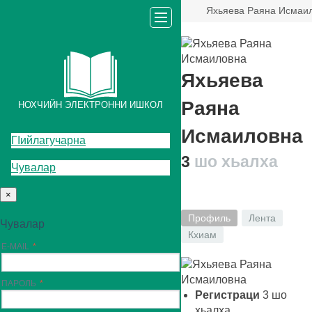
Яхьяева Раяна Исмаи
Яхьяева
Раяна
НОХЧИЙН ЭЛЕКТРОННИ ИШКОЛ
Исмаиловна
ГIийлагучарна
3
шо хьалха
Чувалар
×
Профиль
Лента
Чувалар
Кхиам
E-MAIL
ПАРОЛЬ
Регистраци
3
шо
хьалха