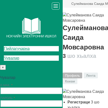
Сулейманова Саида М
Сулейманов
Саида
НОХЧИЙН ЭЛЕКТРОННИ ИШКОЛ
Мовсаровна
ГIийлагучарна
3
шо хьалха
Чувалар
×
Профиль
Лента
Чувалар
Кхиам
E-MAIL
ПАРОЛЬ
Регистраци
3
шо
хьалха