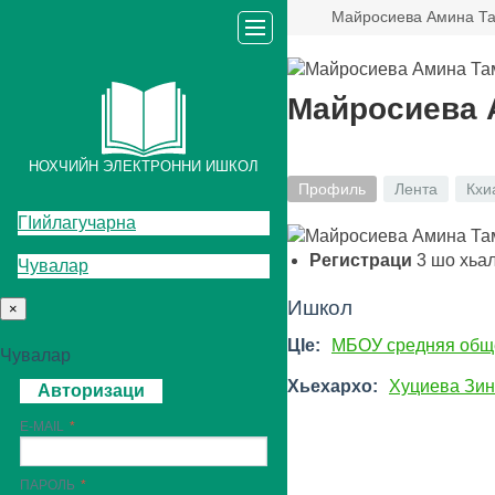
Майросиева Амина Т
Майросиева 
НОХЧИЙН ЭЛЕКТРОННИ ИШКОЛ
Профиль
Лента
Кхи
ГIийлагучарна
Регистраци
3
шо хьа
Чувалар
Ишкол
×
ЦIе:
МБОУ средняя общ
Чувалар
Хьехархо:
Хуциева Зин
Авторизаци
E-MAIL
ПАРОЛЬ