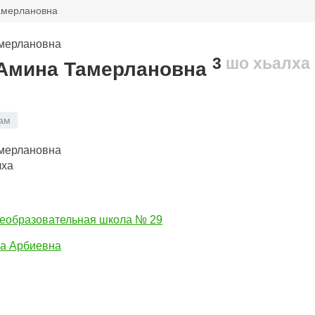
амерлановна
3
шо хьалха
Амина Тамерлановна
ам
лха
еобразовательная школа № 29
а Арбиевна