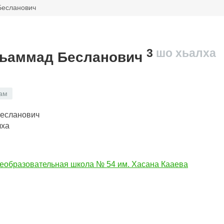
Бесланович
3
шо хьалха
хьаммад Бесланович
ам
лха
образовательная школа № 54 им. Хасана Кааева