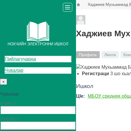
Хаджиев Мухьаммад 
Хаджиев Му
НОХЧИЙН ЭЛЕКТРОННИ ИШКОЛ
Профиль
Лента
Кхи
ГIийлагучарна
Чувалар
Регистраци
3
шо хьа
×
Ишкол
Чувалар
ЦIе:
МБОУ средняя обще
E-MAIL
ПАРОЛЬ