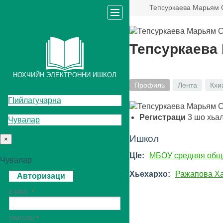
Тепсуркаева Марьям
Тепсуркаева
НОХЧИЙН ЭЛЕКТРОННИ ИШКОЛ
Профиль
Лента
Кхи
ГIийлагучарна
Регистраци
3
шо хьа
Чувалар
Ишкол
×
ЦIе:
МБОУ средняя общ
Чувалар
Хьехархо:
Ражапова Х
Авторизаци
E-MAIL
ПАРОЛЬ