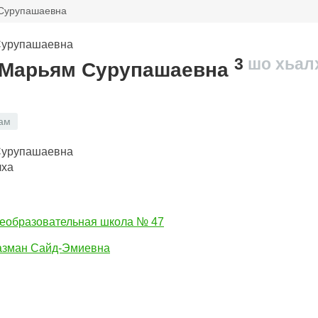
 Сурупашаевна
3
шо хьал
 Марьям Сурупашаевна
ам
лха
еобразовательная школа № 47
азман Сайд-Эмиевна