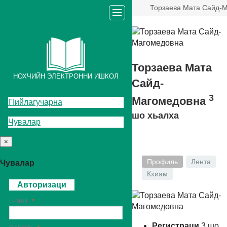
Торзаева Мата Сайд-
Торзаева Мата
НОХЧИЙН ЭЛЕКТРОННИ ИШКОЛ
Сайд-
3
Магомедовна
ГIийлагучарна
шо хьалха
Чувалар
×
Профиль
Лента
Чувалар
Кхиам
Авторизаци
E-MAIL
Регистраци
3
шо