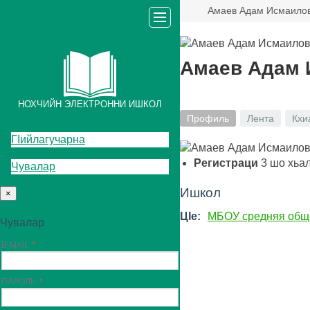
Амаев Адам Исмаило
Амаев Адам
НОХЧИЙН ЭЛЕКТРОННИ ИШКОЛ
Профиль
Лента
Кхи
ГIийлагучарна
Регистраци
3
шо хьа
Чувалар
Ишкол
×
ЦIе:
МБОУ средняя общ
Чувалар
E-MAIL
ПАРОЛЬ