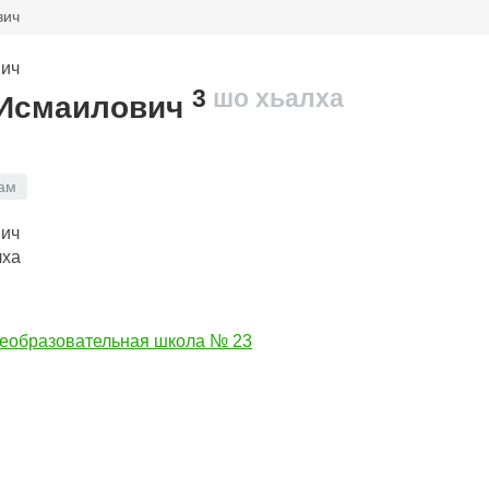
вич
3
шо хьалха
 Исмаилович
ам
лха
еобразовательная школа № 23