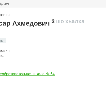
дович
3
шо хьалха
сар Ахмедович
ам
лха
еобразовательная школа № 64