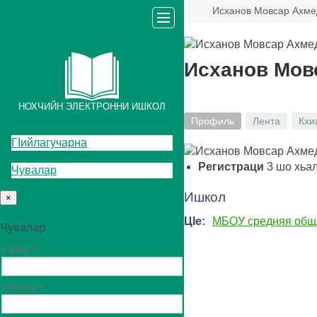
Исханов Мовсар Ахме
Исханов Мов
НОХЧИЙН ЭЛЕКТРОННИ ИШКОЛ
Профиль
Лента
Кхи
ГIийлагучарна
Регистраци
3
шо хьа
Чувалар
Ишкол
×
ЦIе:
МБОУ средняя общ
Чувалар
E-MAIL
ПАРОЛЬ